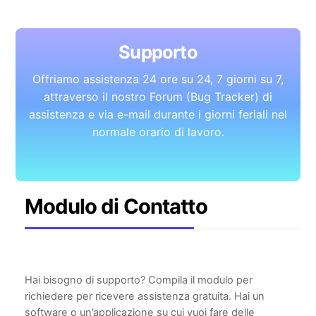
Skip
to
content
Supporto
Offriamo assistenza 24 ore su 24, 7 giorni su 7,
attraverso il nostro Forum (Bug Tracker) di
assistenza e via e-mail durante i giorni feriali nel
normale orario di lavoro.
Modulo di Contatto
Hai bisogno di supporto? Compila il modulo per
richiedere per ricevere assistenza gratuita. Hai un
software o un’applicazione su cui vuoi fare delle