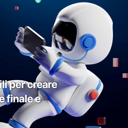
li per creare
 finale e