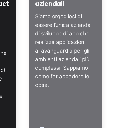
act
aziendali
Siamo orgogliosi di
essere l’unica azienda
di sviluppo di app che
realizza applicazioni
all’avanguardia per gli
une
ambienti aziendali più
e
complessi. Sappiamo
act
come far accadere le
 i
cose.
e