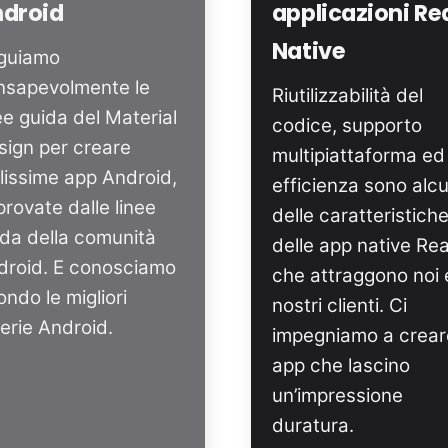
droid
applicazioni Re
Native
guiamo
nsapevolmente le
Riutilizzabilità del
ee guida del Material
codice, supporto
sign per creare
multipiattaforma ed
lissime app Android,
efficienza sono alc
rovate dalle linee
delle caratteristich
ida della comunità
delle app native Re
droid. E conosciamo
che attraggono noi e
ondo le migliori
nostri clienti. Ci
rerie Android.
impegniamo a crear
app che lascino
un’impressione
duratura.