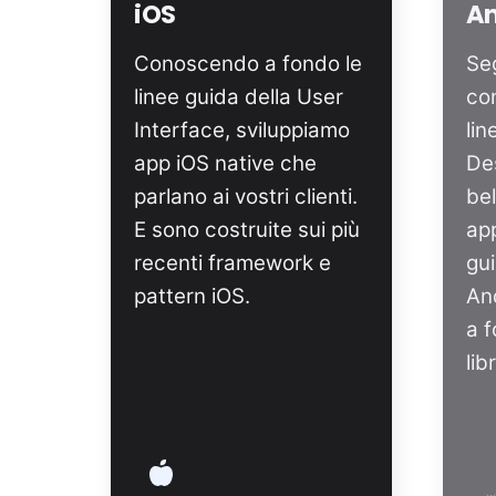
iOS
An
Conoscendo a fondo le
Se
linee guida della User
co
Interface, sviluppiamo
lin
app iOS native che
De
parlano ai vostri clienti.
bel
E sono costruite sui più
app
recenti framework e
gu
pattern iOS.
An
a f
lib