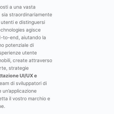
posti a una vasta
a sia straordinariamente
 utenti e distinguersi
echnologies agisce
-to-end, aiutando la
o potenziale di
esperienze utente
mobili, create attraverso
te, strategie
ettazione UI/UX e
team di sviluppatori di
e un’applicazione
etta il vostro marchio e
he.