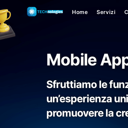
Skip
Home
Servizi
C
to
content
Mobile Ap
Sfruttiamo le funz
un’esperienza uni
promuovere la cre