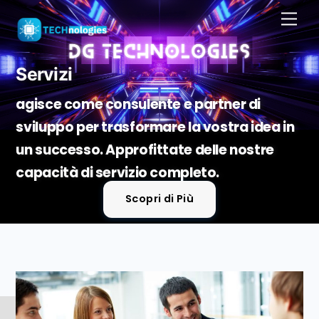
Skip
Men
to
content
Servizi
agisce come consulente e partner di
sviluppo per trasformare la vostra idea in
un successo. Approfittate delle nostre
capacità di servizio completo.
Scopri di Più