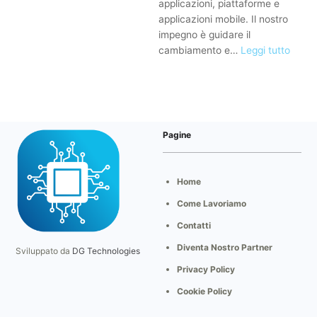
applicazioni, piattaforme e
applicazioni mobile. Il nostro
impegno è guidare il
:
cambiamento e…
Leggi tutto
1.
Innov
Tecno
al
Serviz
Pagine
del
Futur
Home
Come Lavoriamo
Contatti
Diventa Nostro Partner
Sviluppato da
DG Technologies
Privacy Policy
Cookie Policy