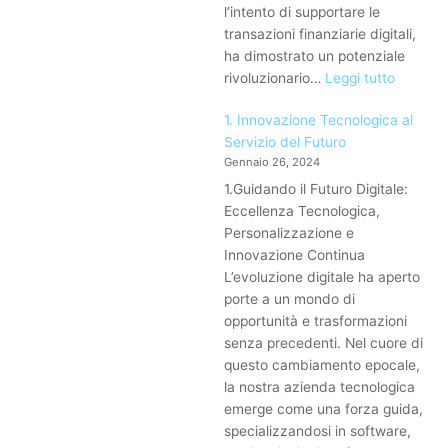
l’intento di supportare le
transazioni finanziarie digitali,
ha dimostrato un potenziale
:
rivoluzionario…
Leggi tutto
Blockch
1. Innovazione Tecnologica al
Beyond
Servizio del Futuro
Cryptoc
Gennaio 26, 2024
Rivoluzi
in
1.Guidando il Futuro Digitale:
Logistic
Eccellenza Tecnologica,
Sanità
Personalizzazione e
e
Innovazione Continua
Gestion
L’evoluzione digitale ha aperto
delle
porte a un mondo di
Identità
opportunità e trasformazioni
Digitali
senza precedenti. Nel cuore di
questo cambiamento epocale,
la nostra azienda tecnologica
emerge come una forza guida,
specializzandosi in software,