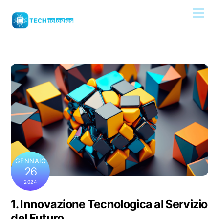
Skip
Men
to
content
GENNAIO
26
2024
1. Innovazione Tecnologica al Servizio
del Futuro