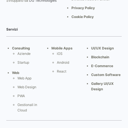
Sviluppato da
DG Technologies
Privacy Policy
Cookie Policy
Servizi
Consulting
Mobile Apps
UI/UX Design
Aziende
iOS
Blockchain
Startup
Android
E-Commerce
React
Web
Custom Software
Web App
Gallery UI/UX
Web Design
Design
PWA
Gestionali in
Cloud