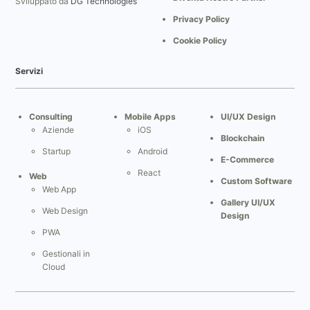
Sviluppato da
DG Technologies
Privacy Policy
Cookie Policy
Servizi
Consulting
Mobile Apps
UI/UX Design
Aziende
iOS
Blockchain
Startup
Android
E-Commerce
React
Web
Custom Software
Web App
Gallery UI/UX
Web Design
Design
PWA
Gestionali in
Cloud