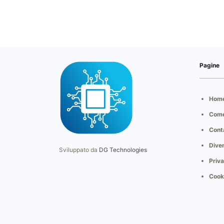
Pagine
Hom
Come
Conta
Dive
Sviluppato da
DG Technologies
Priva
Cooki