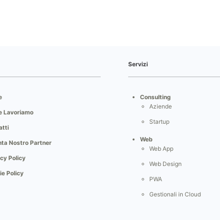
Servizi
e
Consulting
Aziende
 Lavoriamo
Startup
tti
Web
nta Nostro Partner
Web App
cy Policy
Web Design
e Policy
PWA
Gestionali in Cloud