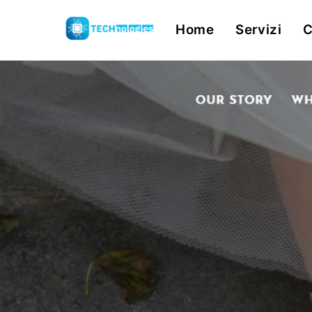
Skip
Home
Servizi
C
to
content