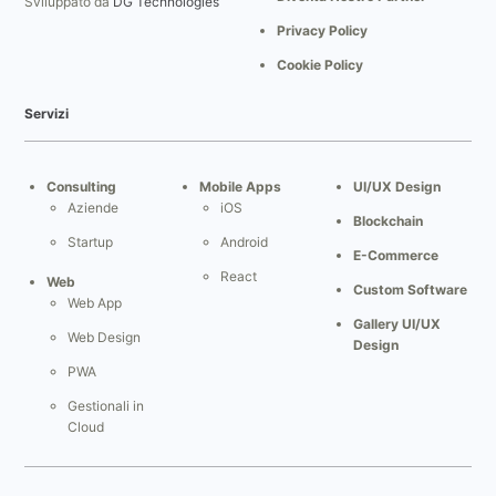
Sviluppato da
DG Technologies
Privacy Policy
Cookie Policy
Servizi
Consulting
Mobile Apps
UI/UX Design
Aziende
iOS
Blockchain
Startup
Android
E-Commerce
React
Web
Custom Software
Web App
Gallery UI/UX
Web Design
Design
PWA
Gestionali in
Cloud