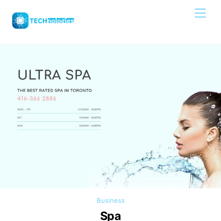
Skip
Men
to
content
Business
Spa